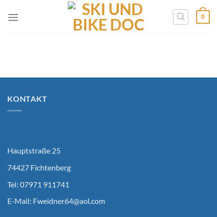
Zum
0
Inhalt
springen
KONTAKT
Hauptstraße 25
74427 Fichtenberg
Tel: 07971 911741
E-Mail:
Fweidner64@aol.com