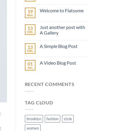
Welcome to Flatsome
19
Nov.
Just another post with
13
Okt.
A Gallery
A Simple Blog Post
13
Okt.
A Video Blog Post
01
Jan.
RECENT COMMENTS
TAG CLOUD
t
brooklyn
fashion
style
g
women