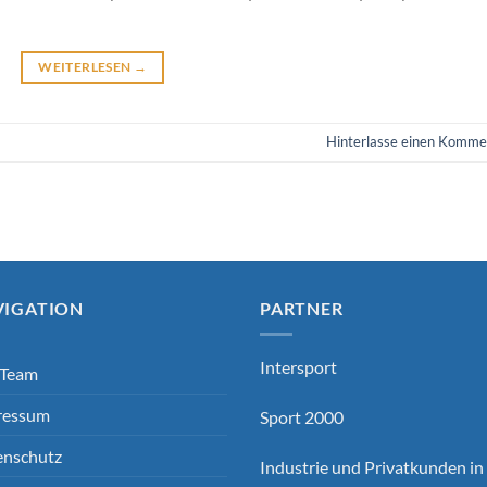
WEITERLESEN
→
Hinterlasse einen Komme
VIGATION
PARTNER
Intersport
 Team
ressum
Sport 2000
enschutz
Industrie und Privatkunden in