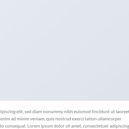
ipiscing elit, sed diam nonummy nibh euismod tincidunt ut laoree
 enim ad minim veniam, quis nostrud exerci tation ullamcorper
odo consequat. Lorem ipsum dolor sit amet, consectetuer adipiscin