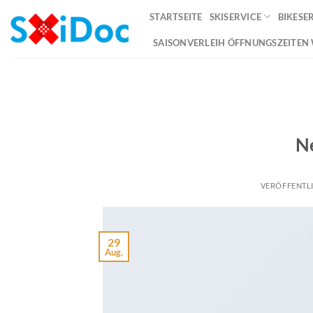
Zum
STARTSEITE
SKISERVICE
BIKESE
Inhalt
springen
SAISONVERLEIH ÖFFNUNGSZEITEN
N
VERÖFFENTL
29
Aug.