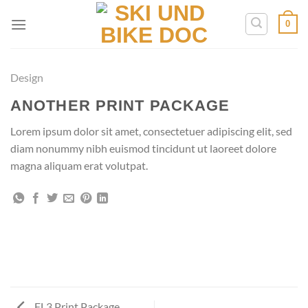
Zum
0
Inhalt
springen
Design
ANOTHER PRINT PACKAGE
Lorem ipsum dolor sit amet, consectetuer adipiscing elit, sed
diam nonummy nibh euismod tincidunt ut laoreet dolore
magna aliquam erat volutpat.
FL3 Print Package