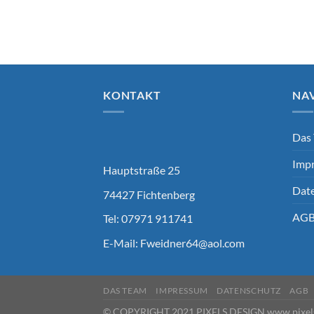
KONTAKT
NA
Das
Imp
Hauptstraße 25
Dat
74427 Fichtenberg
AG
Tel: 07971 911741
E-Mail:
Fweidner64@aol.com
DAS TEAM
IMPRESSUM
DATENSCHUTZ
AGB
© COPYRIGHT 2021 PIXELS DESIGN www.pixels