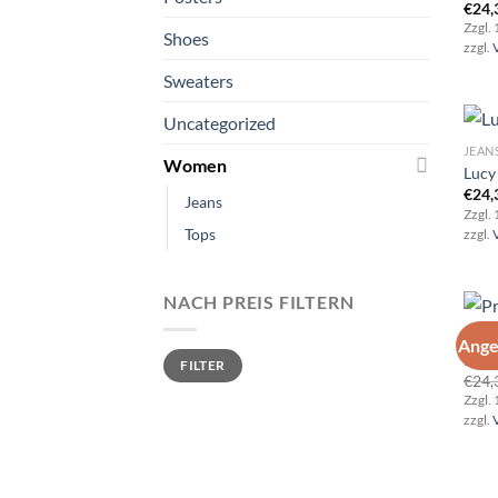
€
24,
Zzgl.
Shoes
zzgl.
Sweaters
Uncategorized
JEAN
Women
Lucy
€
24,
Jeans
Zzgl.
Tops
zzgl.
NACH PREIS FILTERN
TOPS
Ange
Min.
Max.
Prin
FILTER
Preis
Preis
€
24,
Zzgl.
zzgl.