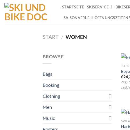
Zum
STARTSEITE
SKISERVICE
BIKESE
Inhalt
springen
SAISONVERLEIH ÖFFNUNGSZEITEN
START
/
WOMEN
BROWSE
TOPS
Beyo
Bags
€
24,
Zzgl.
Booking
zzgl.
Clothing
Men
Music
SWEA
Hari
Posters