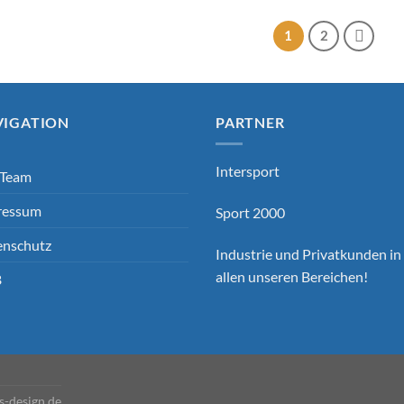
1
2
VIGATION
PARTNER
Intersport
 Team
ressum
Sport 2000
enschutz
Industrie und Privatkunden in
allen unseren Bereichen!
B
-design.de