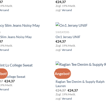
37
€
24,37
Add to
Ad
 19% MwSt.
Zzgl. 19% MwSt.
wishlist
wis
Versand
zzgl.
Versand
S
SWEATERS
 Slim Jeans Noisy May
On1 Jersey UNIF
37
€
24,37
Add to
Ad
 19% MwSt.
Zzgl. 19% MwSt.
wishlist
wis
Versand
zzgl.
Versand
bot!
Angebot!
t Ls College Sweat
TOPS
Ursprünglicher
Aktueller
37
€
24,37
Raglan Tee Denim & Supply Ralph
Add to
Ad
Preis
Preis
 19% MwSt.
Lauren
wishlist
wis
war:
ist:
Versand
Ursprünglicher
Aktueller
€
24,37
€
24,37
€24,37
€24,37.
Preis
Preis
Zzgl. 19% MwSt.
war:
ist:
zzgl.
Versand
€24,37
€24,37.