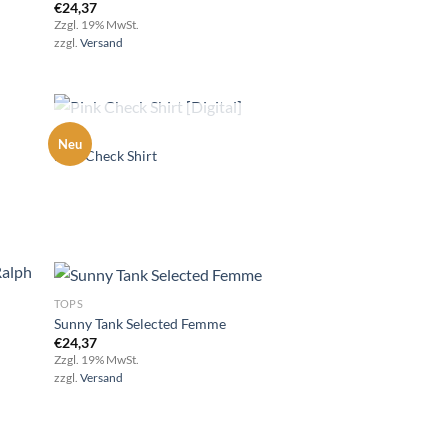
€
24,37
d to
Add to
Zzgl. 19% MwSt.
hlist
wishlist
zzgl.
Versand
NICHT VORRÄTIG
TOPS
Neu
Pink Check Shirt
d to
Add to
hlist
wishlist
TOPS
Sunny Tank Selected Femme
€
24,37
d to
Add to
Zzgl. 19% MwSt.
hlist
wishlist
zzgl.
Versand