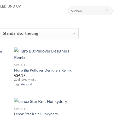
LED UND UV
Suchen
nach:
SWEATERS
Fluro Big Pullover Designers Remix
d to
Add to
€
24,37
hlist
wishlist
Zzgl. 19% MwSt.
zzgl.
Versand
SWEATERS
Lenox Star Knit Hunkydory