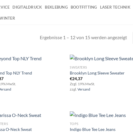
RVICE
DIGITALDRUCK
BEKLEBUNG
BOOTFITTING
LASER TECHNIK
 WINTER
Ergebnisse 1 – 12 von 15 werden angezeigt
SWEATERS
nd Top NLY Trend
Brooklyn Long Sleeve Sweater
37
€
24,37
Add to
Ad
 19% MwSt.
Zzgl. 19% MwSt.
wishlist
wis
Versand
zzgl.
Versand
TERS
TOPS
ssa O-Neck Sweat
Indigo Blue Tee Lee Jeans