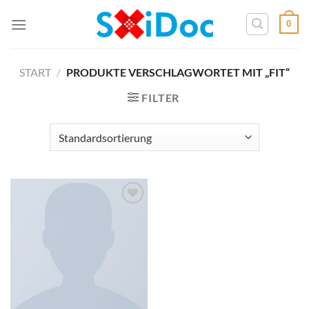
Zum
0
Inhalt
springen
START
/
PRODUKTE VERSCHLAGWORTET MIT „FIT“
FILTER
Add to
wishlist