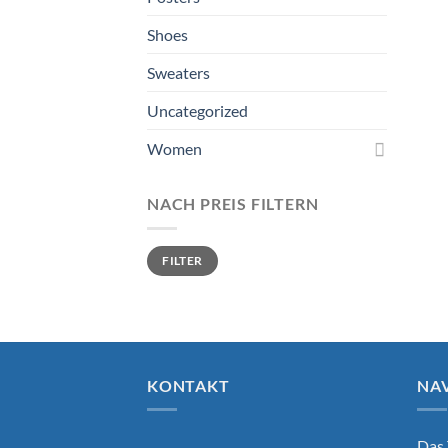
Shoes
Sweaters
Uncategorized
Women
NACH PREIS FILTERN
Min.
Max.
FILTER
Preis
Preis
KONTAKT
NA
Das