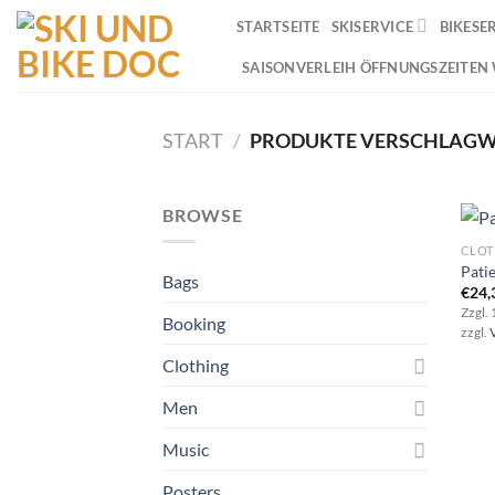
Zum
STARTSEITE
SKISERVICE
BIKESE
Inhalt
springen
SAISONVERLEIH ÖFFNUNGSZEITEN
START
/
PRODUKTE VERSCHLAGWO
BROWSE
CLOT
Pati
Bags
€
24,
Zzgl.
Booking
zzgl.
Clothing
Men
Music
Posters