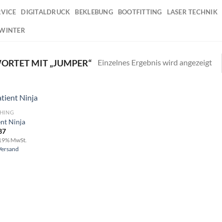
RVICE
DIGITALDRUCK
BEKLEBUNG
BOOTFITTING
LASER TECHNIK
 WINTER
Einzelnes Ergebnis wird angezeigt
RTET MIT „JUMPER“
HING
ent Ninja
37
Add to
 19% MwSt.
wishlist
Versand