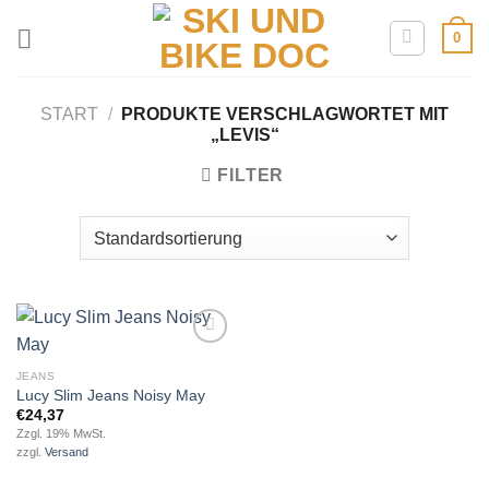
Zum
0
Inhalt
springen
START
/
PRODUKTE VERSCHLAGWORTET MIT
„LEVIS“
FILTER
JEANS
Lucy Slim Jeans Noisy May
Add to
wishlist
€
24,37
Zzgl. 19% MwSt.
zzgl.
Versand