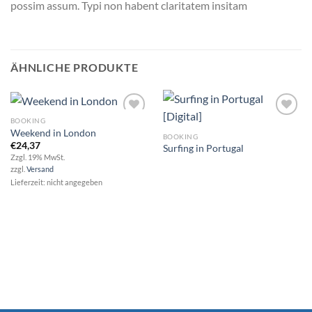
possim assum. Typi non habent claritatem insitam
ÄHNLICHE PRODUKTE
BOOKING
Weekend in London
BOOKING
€
24,37
Surfing in Portugal
Add to
Add to
Zzgl. 19% MwSt.
wishlist
wishlist
zzgl.
Versand
Lieferzeit: nicht angegeben