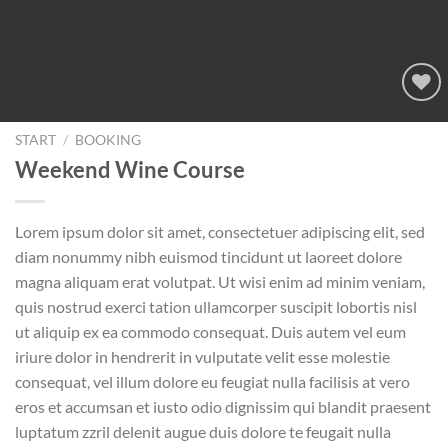
START
/
BOOKING
Add to
Weekend Wine Course
wishlist
Lorem ipsum dolor sit amet, consectetuer adipiscing elit, sed
diam nonummy nibh euismod tincidunt ut laoreet dolore
magna aliquam erat volutpat. Ut wisi enim ad minim veniam,
quis nostrud exerci tation ullamcorper suscipit lobortis nisl
ut aliquip ex ea commodo consequat. Duis autem vel eum
iriure dolor in hendrerit in vulputate velit esse molestie
consequat, vel illum dolore eu feugiat nulla facilisis at vero
eros et accumsan et iusto odio dignissim qui blandit praesent
luptatum zzril delenit augue duis dolore te feugait nulla