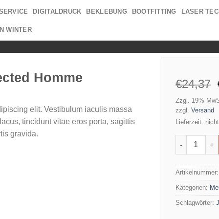
SERVICE
DIGITALDRUCK
BEKLEBUNG
BOOTFITTING
LASER TEC
N WINTER
lected Homme
€
24,37
Zzgl. 19% MwS
ipiscing elit. Vestibulum iaculis massa
zzgl.
Versand
cus, tincidunt vitae eros porta, sagittis
Lieferzeit: nic
tis gravida.
Wicked SS O
Artikelnummer
Kategorien:
Me
Schlagwörter: