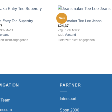
MEN
Neu
 Entry Tee Superdry
Jeansmaker Tee Lee Jeans
37
€
24,37
Add to
Add
 19% MwSt.
Zzgl. 19% MwSt.
wishlist
wishl
ersand
zzgl.
Versand
zeit: nicht angegeben
Lieferzeit: nicht angegeben
VIGATION
PARTNER
Intersport
 Team
ressum
Sport 2000