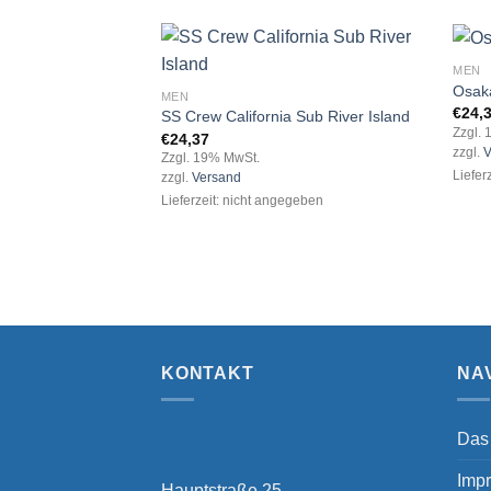
MEN
Osaka
MEN
€
24,
SS Crew California Sub River Island
Add to
Zzgl.
€
24,37
wishlist
zzgl.
V
Zzgl. 19% MwSt.
Liefer
zzgl.
Versand
Lieferzeit: nicht angegeben
KONTAKT
NA
Das
Imp
Hauptstraße 25