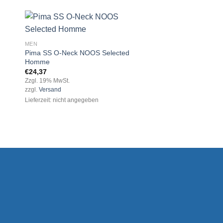
MEN
Bjorn Tee SS Jack &
MEN
€
24,37
Pima SS O-Neck NOOS Selected
 to
Add to
Zzgl. 19% MwSt.
Homme
ist
wishlist
zzgl.
Versand
€
24,37
Lieferzeit: nicht angege
Zzgl. 19% MwSt.
zzgl.
Versand
Lieferzeit: nicht angegeben