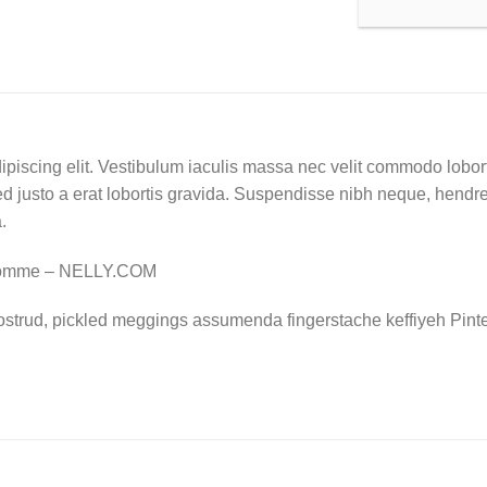
ipiscing elit. Vestibulum iaculis massa nec velit commodo lobort
d justo a erat lobortis gravida. Suspendisse nibh neque, hendrerit
.
Homme – NELLY.COM
ostrud, pickled meggings assumenda fingerstache keffiyeh Pinte