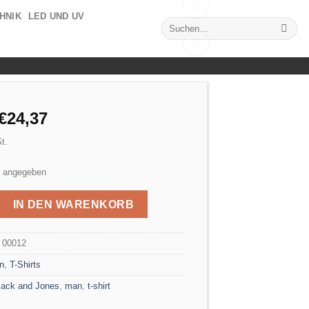
HNIK
LED UND UV
Suchen
nach:
Add to
wishlist
Ursprünglicher
Aktueller
€
24,37
Preis
Preis
t.
war:
ist:
€24,37
€24,37.
ht angegeben
-Neck Selected Homme Menge
IN DEN WARENKORB
:
00012
n
,
T-Shirts
Jack and Jones
,
man
,
t-shirt