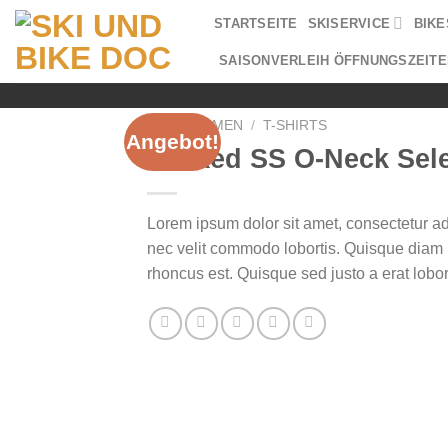
Zum
STARTSEITE
SKISERVICE
BIKE
Inhalt
springen
SAISONVERLEIH ÖFFNUNGSZEITE
START
/
MEN
/
T-SHIRTS
Angebot!
Wicked SS O-Neck Se
Lorem ipsum dolor sit amet, consectetur ad
nec velit commodo lobortis. Quisque diam la
rhoncus est. Quisque sed justo a erat lobor